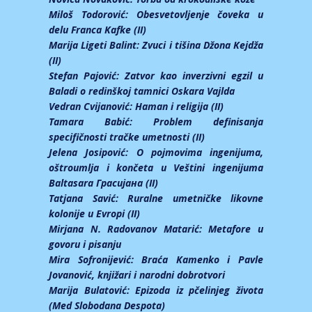
Miloš Todorović:
Obesvetovljenje čoveka u
delu Franca Kafke (II)
Marija Ligeti Balint:
Zvuci i tišina Džona Kejdža
(II)
Stefan Pajović:
Zatvor kao inverzivni egzil u
Baladi o redinškoj tamnici Oskara Vajlda
Vedran Cvijanović:
Haman i religija (II)
Tamara Babić:
Problem definisanja
specifičnosti tračke umetnosti (II)
Jelena Josipović:
O pojmovima ingenijuma,
oštroumlja i končeta u Veštini ingenijuma
Baltasara Грасијана (II)
Tatjana Savić:
Ruralne umetničke likovne
kolonije u Evropi (II)
Mirjana N. Radovanov Matarić:
Metafore u
govoru i pisanju
Mira Sofronijević:
Braća Kamenko i Pavle
Jovanović, knjižari i narodni dobrotvori
Marija Bulatović:
Epizoda iz pčelinjeg života
(Med Slobodana Despota)