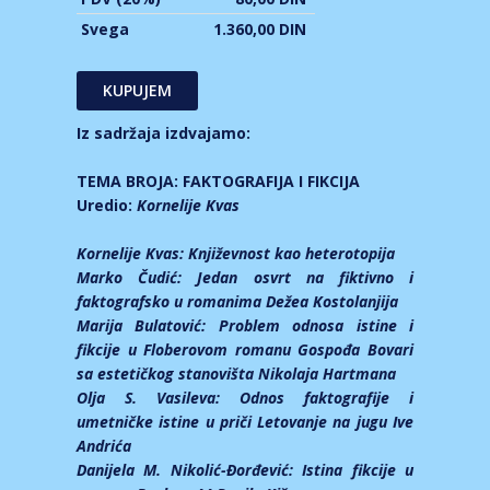
Svega
1.360,00 DIN
Iz sadržaja izdvajamo:
TEMA BROJA: FAKTOGRAFIJA I FIKCIJA
Uredio:
Kornelije Kvas
Kornelije Kvas:
Književnost kao heterotopija
Marko Čudić:
Jedan osvrt na fiktivno i
faktografsko u romanima Dežea Kostolanjija
Marija Bulatović:
Problem odnosa istine i
fikcije u Floberovom romanu Gospođa Bovari
sa estetičkog stanovišta Nikolaja Hartmana
Olja S. Vasileva:
Odnos faktografije i
umetničke istine u priči Letovanje na jugu Ive
Andrića
Danijela M. Nikolić-Đorđević:
Istina fikcije u