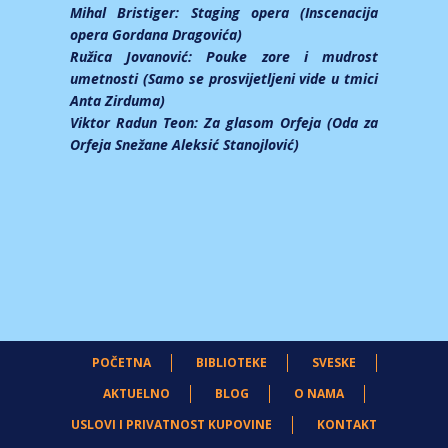
Mihal Bristiger:
Staging opera (Inscenacija
opera Gordana Dragovića)
Ružica Jovanović:
Pouke zore i mudrost
umetnosti (Samo se prosvijetljeni vide u tmici
Anta Zirduma)
Viktor Radun Teon:
Za glasom Orfeja (Oda za
Orfeja Snežane Aleksić Stanojlović)
POČETNA
BIBLIOTEKE
SVESKE
AKTUELNO
BLOG
O NAMA
USLOVI I PRIVATNOST KUPOVINE
KONTAKT