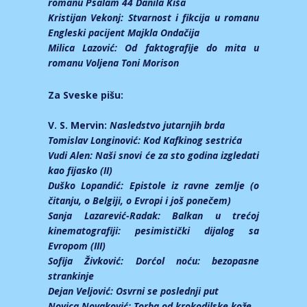
romanu Psalam 44 Danila Kiša
Kristijan Vekonj:
Stvarnost i fikcija u romanu
Engleski pacijent Majkla Ondačija
Milica Lazović:
Od faktografije do mita u
romanu Voljena Toni Morison
Za Sveske pišu:
V. S. Mervin:
Nasledstvo jutarnjih brda
Tomislav Longinović:
Kod Kafkinog sestrića
Vudi Alen:
Naši snovi će za sto godina izgledati
kao fijasko (II)
Duško Lopandić:
Epistole iz ravne zemlje (o
čitanju, o Belgiji, o Evropi i još ponečem)
Sanja Lazarević-Radak:
Balkan u trećoj
kinematografiji: pesimistički dijalog sa
Evropom (III)
Sofija Živković:
Dorćol noću: bezopasne
strankinje
Dejan Veljović:
Osvrni se poslednji put
Novica Novaković:
Torba od krokodilske kože