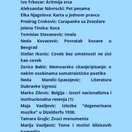
Ivo Frbezar: Aritmija srca
Aleksandar NAvrocki: Pet pesama
Elka Njagolova: Karta u jednom pravcu
Predrag Crnkovic: Carapanke sa Zvezdare
Jelena Tinska: Kuca
Tomislav Stevanovic: Imela
Neda Kovacevic: Povratak kosave u
Beograd
Stefan Ikonic: Covek bez umetnosti ne zivi
kao covek
Zorica Babic: Memoarsko citanje/pisanje: o
nekim osobinama sumatraisticke poetike
Neda Mandic-Spasojevic: Literatura
Dubravke Ugresic
Marko Zilovic: Belgija - izvori nacionalizma i
institucionalna resenja (1)
Maja Vasiljevic: Izlozba "degenerisane
muzike" u Dizeldorfu 1938.
Tamara Grujic: Zvuci monumenta
Marija Vasiljevic: Teme i motivi Glisicevih
komedija