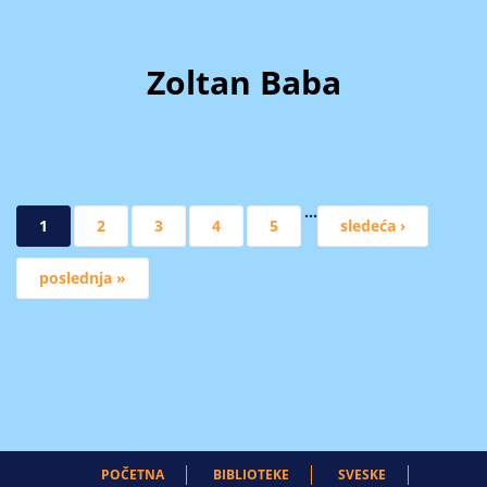
Zoltan Baba
…
1
2
3
4
5
sledeća ›
Pages
poslednja »
POČETNA
BIBLIOTEKE
SVESKE