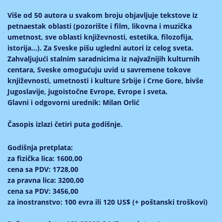
Više od 50 autora u svakom broju objavljuje tekstove iz
petnaestak oblasti (pozorište i film, likovna i muzička
umetnost, sve oblasti književnosti, estetika, filozofija,
istorija...). Za Sveske pišu ugledni autori iz celog sveta.
Zahvaljujući stalnim saradnicima iz najvažnijih kulturnih
centara, Sveske omogućuju uvid u savremene tokove
književnosti, umetnosti i kulture Srbije i Crne Gore, bivše
Jugoslavije, jugoistočne Evrope, Evrope i sveta.
Glavni i odgovorni urednik:
Milan Orlić
Časopis izlazi četiri puta godišnje.
Godišnja pretplata:
za fizička lica: 1600,00
cena sa PDV: 1728,00
za pravna lica: 3200,00
cena sa PDV: 3456,00
za inostranstvo: 100 evra ili 120 US$ (+ poštanski troškovi)