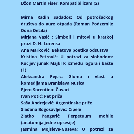
Džon Martin Fiser: Kompatibilizam (2)
Mirna Radin Sadados: Od potrošačkog
društva do aure otpada (Roman Podzemlje
Dona DeLila)
Mirjana Vasić : Simboli i mitovi u kratkoj
prozi D. H. Lorensa
Ana Marković: Beketova poetika odsustva
Kristina Petrović: U potrazi za slobodom:
Kučijev junak Majkl K između logora i bašte
(1)
Aleksandra Pejcic: Gluma i vlast u
komedijama Branislava Nusica
Pjero Sorentino: Čuvari
Ivan Potić: Pet priča
Saša Andrejević: Argentinske priče
Slađana Bogosavljević: Cipele
Zlatko Pangarić: Perpetuum mobile
(anatomija jedne opsesije)
Jasmina Mojsieva-Guseva: U potrazi za