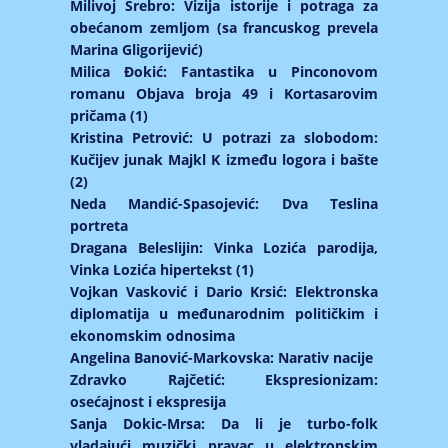
Milivoj Srebro: Vizija istorije i potraga za
obećanom zemljom (sa francuskog prevela
Marina Gligorijević)
Milica Đokić: Fantastika u Pinconovom
romanu Objava broja 49 i Kortasarovim
pričama (1)
Kristina Petrović: U potrazi za slobodom:
Kučijev junak Majkl K između logora i bašte
(2)
Neda Mandić-Spasojević: Dva Teslina
portreta
Dragana Beleslijin: Vinka Lozića parodija,
Vinka Lozića hipertekst (1)
Vojkan Vasković i Dario Krsić: Elektronska
diplomatija u međunarodnim političkim i
ekonomskim odnosima
Angelina Banović-Markovska: Narativ nacije
Zdravko Rajčetić: Ekspresionizam:
osećajnost i ekspresija
Sanja Dokic-Mrsa: Da li je turbo-folk
vladajući muzički pravac u elektronskim