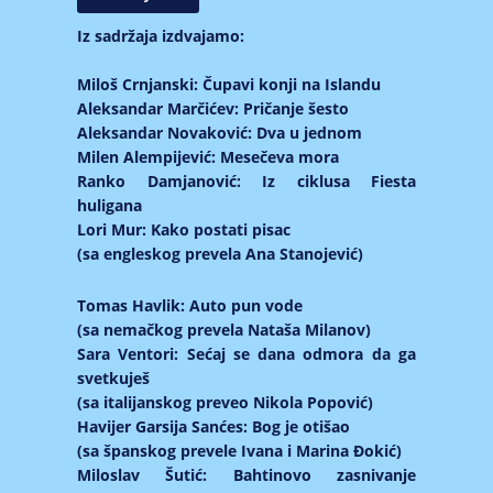
Iz sadržaja izdvajamo:
Miloš Crnjanski: Čupavi konji na Islandu
Aleksandar Marčićev: Pričanje šesto
Aleksandar Novaković: Dva u jednom
Milen Alempijević: Mesečeva mora
Ranko Damjanović: Iz ciklusa Fiesta
huligana
Lori Mur: Kako postati pisac
(sa engleskog prevela Ana Stanojević)
Tomas Havlik: Auto pun vode
(sa nemačkog prevela Nataša Milanov)
Sara Ventori: Sećaj se dana odmora da ga
svetkuješ
(sa italijanskog preveo Nikola Popović)
Havijer Garsija Sanćes: Bog je otišao
(sa španskog prevele Ivana i Marina Đokić)
Miloslav Šutić: Bahtinovo zasnivanje