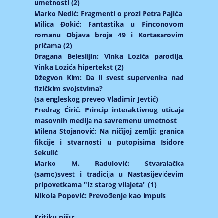
umetnosti (2)
Marko Nedić: Fragmenti o prozi Petra Pajića
Milica Đokić: Fantastika u Pinconovom
romanu Objava broja 49 i Kortasarovim
pričama (2)
Dragana Beleslijin: Vinka Lozića parodija,
Vinka Lozića hipertekst (2)
Džegvon Kim: Da li svest supervenira nad
fizičkim svojstvima?
(sa engleskog preveo Vladimir Jevtić)
Predrag Ćirić: Princip interaktivnog uticaja
masovnih medija na savremenu umetnost
Milena Stojanović: Na ničijoj zemlji: granica
fikcije i stvarnosti u putopisima Isidore
Sekulić
Marko M. Radulović: Stvaralačka
(samo)svest i tradicija u Nastasijevićevim
pripovetkama "Iz starog vilajeta" (1)
Nikola Popović: Prevođenje kao impuls
Kritiku pišu: