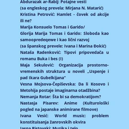
Abdurazak ar-Rabij: Potajne vesti
(sa engleskog prevela: Mirjana N. Matarić)
Kristina Petrović: Hamlet - čovek od akcije
ili ne?
Marija Konsuelo Tomas i Garido/
Glorija Marija Tomas i Garido: Sloboda kao
samoopredeqewe i kao lični razvoj
(sa španskog prevele: Ivana i Marina Đokić)
Nataša Radenković: Tipovi pripovedača u
romanu Buka i bes (I)
Maja Sekulović: Organizacija prostorno-
vremenskih struktura u noveli „Uspenje i
pad Ikara Gubelkijana“
Vesna Mojsova-Čepiševska: Da li Kosovo i
Metohija postaje imaginarna otadžbina?
Nemanja Rotar: Šta bi sa demokratijom?
Nastasja Pisarev: Anime (Kulturološki
pogled na japanske animirane filmove)
Ivana Vesić: World music: problem
konstituisanja žanrovskih okvira
Jasna Ristovski: Muzika i telo