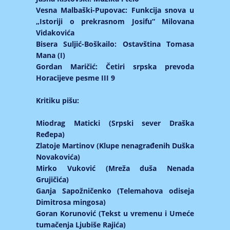
Vesna Malbaški-Pupovac: Funkcija snova u
„Istoriji o prekrasnom Josifu“ Milovana
Vidakovića
Bisera Suljić-Boškailo: Ostavština Tomasa
Mana (I)
Gordan Maričić: Četiri srpska prevoda
Horacijeve pesme III 9
Kritiku pišu:
Miodrag Maticki (Srpski sever Draška
Ređepa)
Zlatoje Martinov (Klupe nenagrađenih Duška
Novakovića)
Mirko Vuković (Mreža duša Nenada
Grujičića)
Gaлјa Sapožničenko (Telemahova odiseja
Dimitrosa mingosa)
Goran Korunović (Tekst u vremenu i Umeće
tumačenja Ljubiše Rajića)