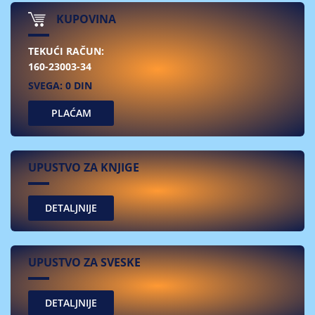
KUPOVINA
TEKUĆI RAČUN:
160-23003-34
SVEGA: 0 DIN
PLAĆAM
UPUSTVO ZA KNJIGE
UPUSTVO ZA SVESKE