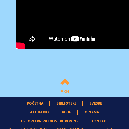
VRH
POČETNA
BIBLIOTEKE
SVESKE
AKTUELNO
BLOG
O NAMA
USLOVI I PRIVATNOST KUPOVINE
KONTAKT