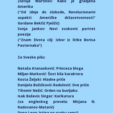
Zlatoje Martinov: Kako je gradjena
Amerika
("Od ideje do slobode, Revolucionarni
aspekti Američke državotvornosti"
Gordane Bekčić Pješčić)
Sonja Jankov: Novi zvukovni portret
poezije
("Znam života cilj: izbor iz lirike Borisa
Pasternaka")
Za Sveske pišu:
Nataša Atanasković: Princeza bloga
Miljan Marković: Šest kila karaktera
Kosta Željski: Hladne priče
Danijela Božićković-Radulović: Dve priče
Tihomir Nešić: Orden na buvljaku
Isak Baševis Singer: Karikatura
(sa engleskog prevela: Mirjana N.
Radovanov-Matarić)
Dona Leon: Istina po svaku cenu?