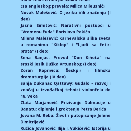
(sa engleskog prevela: Milica Mileusnić)
Novak Malešević: O jeziku i/ili značenju (I
deo)
Jasna Simitović: Narativni postupci u
"Vremenu čuda" Borislava Pekića
Milena Malešević: Karnevalska slika sveta
u romanima "Kiklop" i "Ljudi sa četiri
prsta" (I deo)
Sena Banjac: Prevod "Don Kihota" na
srpski jezik Duška Vrtunskog (I deo)
Zoran Koprivica: Šeskpir i filmska
dramaturgija (IV deo)
Sanja Dukanac Qattawy: Gudalo - razvoj i
značaj u izvođačkoj tehnici violončela do
18. veka
Zlata Marjanović: Prizivanje Dalmacije u
Banatu: diplenje i groktenje Petra Berića
Jovana M. Reba: Život i putopisanje Jelene
Dimitrijević
Ružica Jovanović: Ilija I. Vukićević: Istorija u