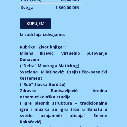
Svega
1.360,00 DIN
Iz sadržaja izdvajamo:
Rubrika "Život knjige":
Milena Ilišević: Virtuelno putovanje
Dunavom
("Delta" Miodraga Matickog)
Svetlana Milašinović: Esejističko-pesnički
testament
("Rub" Slavka Gordića)
Zdravko Ranisavljević: Vredna
etnomuzikološka studija
("Igre plesnih struktura – tradicionalna
igra i muzika za igru Srba u Banatu u
svetlu uzajamnih uticaja" Selene
Rakočević)